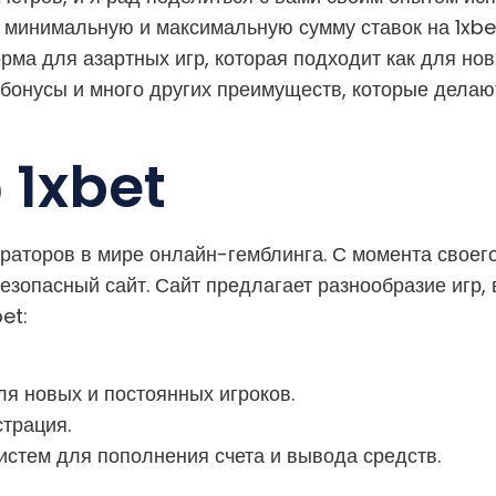
ь минимальную и максимальную сумму ставок на 1xbe
орма для азартных игр, которая подходит как для нов
бонусы и много других преимуществ, которые делаю
 1xbet
ераторов в мире онлайн-гемблинга. С момента своего
езопасный сайт. Сайт предлагает разнообразие игр,
et:
я новых и постоянных игроков.
трация.
стем для пополнения счета и вывода средств.