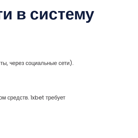
ти в систему
ы, через социальные сети).
м средств. 1xbet требует