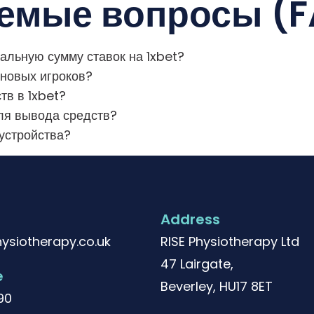
аемые вопросы (
альную сумму ставок на 1xbet?
 новых игроков?
тв в 1xbet?
ля вывода средств?
устройства?
Address
ysiotherapy.co.uk
RISE Physiotherapy Ltd
47 Lairgate,
e
Beverley, HU17 8ET
90