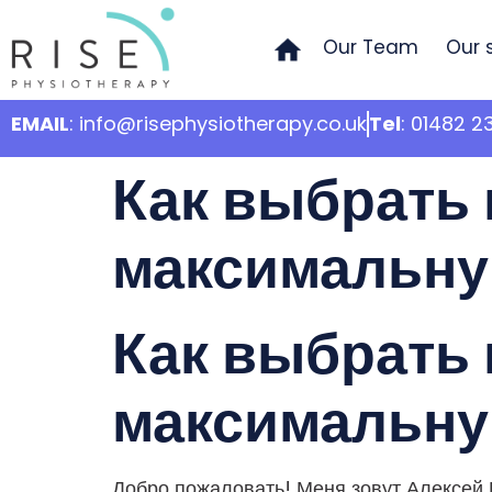
Our Team
Our 
EMAIL
: info@risephysiotherapy.co.uk
Tel
: 01482 
Как выбрать
максимальную
Как выбрать
максимальную
Добро пожаловать! Меня зовут Алексей 