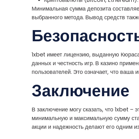
Минимальная сумма депозита составляет
выбранного метода. Вывод средств также
Безопасност
1xbet имеет лицензию, выданную Кюрасао
данных и честность игр. В казино при
пользователей. Это означает, что ваша
Заключение
В заключение могу сказать, что 1xbet – 
минимальную и максимальную сумму став
акции и надежность делают его одним из