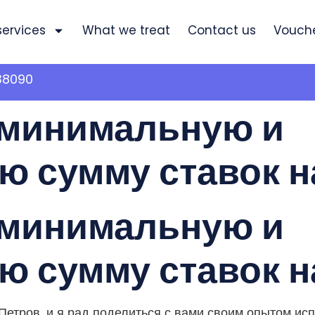
services
What we treat
Contact us
Vouch
238090
 минимальную и
 сумму ставок на
 минимальную и
 сумму ставок на
Петров, и я рад поделиться с вами своим опытом исп