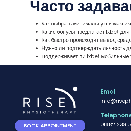
Часто задав
Как выбрать минимальную и максим
Какие бонусы предлагает 1xbet для
Как быстро происходит вывод средс
Нужно ли подтверждать личность д
Поддерживает ли 1xbet мобильные 
Email
info@riseph
Telephon
01482 2380
BOOK APPOINTMENT