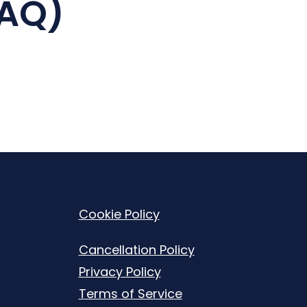
FAQ)
Cookie Policy
Cancellation Policy
Privacy Policy
Terms of Service