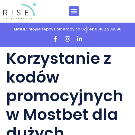
EMAIL
: info@risephysiotherapy.co.uk
Tel
: 01482 238090
Korzystanie z
kodów
promocyjnych
w Mostbet dla
dużych