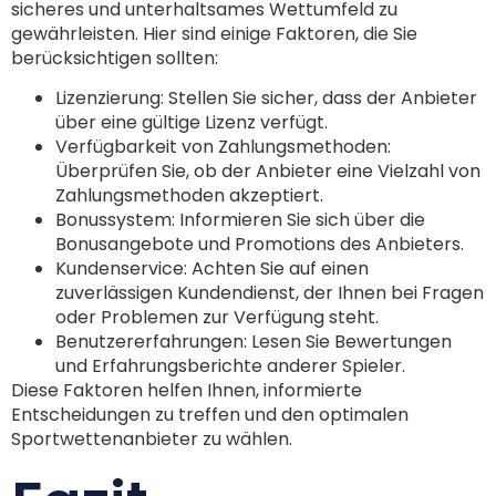
sicheres und unterhaltsames Wettumfeld zu
gewährleisten. Hier sind einige Faktoren, die Sie
berücksichtigen sollten:
Lizenzierung: Stellen Sie sicher, dass der Anbieter
über eine gültige Lizenz verfügt.
Verfügbarkeit von Zahlungsmethoden:
Überprüfen Sie, ob der Anbieter eine Vielzahl von
Zahlungsmethoden akzeptiert.
Bonussystem: Informieren Sie sich über die
Bonusangebote und Promotions des Anbieters.
Kundenservice: Achten Sie auf einen
zuverlässigen Kundendienst, der Ihnen bei Fragen
oder Problemen zur Verfügung steht.
Benutzererfahrungen: Lesen Sie Bewertungen
und Erfahrungsberichte anderer Spieler.
Diese Faktoren helfen Ihnen, informierte
Entscheidungen zu treffen und den optimalen
Sportwettenanbieter zu wählen.