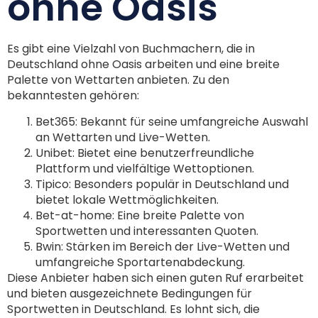
ohne Oasis
Es gibt eine Vielzahl von Buchmachern, die in
Deutschland ohne Oasis arbeiten und eine breite
Palette von Wettarten anbieten. Zu den
bekanntesten gehören:
Bet365: Bekannt für seine umfangreiche Auswahl
an Wettarten und Live-Wetten.
Unibet: Bietet eine benutzerfreundliche
Plattform und vielfältige Wettoptionen.
Tipico: Besonders populär in Deutschland und
bietet lokale Wettmöglichkeiten.
Bet-at-home: Eine breite Palette von
Sportwetten und interessanten Quoten.
Bwin: Stärken im Bereich der Live-Wetten und
umfangreiche Sportartenabdeckung.
Diese Anbieter haben sich einen guten Ruf erarbeitet
und bieten ausgezeichnete Bedingungen für
Sportwetten in Deutschland. Es lohnt sich, die