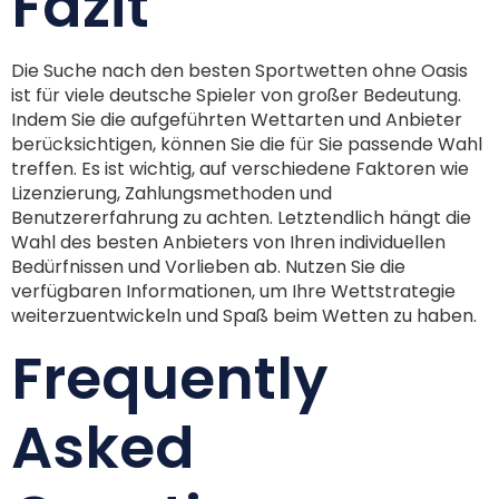
Fazit
Die Suche nach den besten Sportwetten ohne Oasis
ist für viele deutsche Spieler von großer Bedeutung.
Indem Sie die aufgeführten Wettarten und Anbieter
berücksichtigen, können Sie die für Sie passende Wahl
treffen. Es ist wichtig, auf verschiedene Faktoren wie
Lizenzierung, Zahlungsmethoden und
Benutzererfahrung zu achten. Letztendlich hängt die
Wahl des besten Anbieters von Ihren individuellen
Bedürfnissen und Vorlieben ab. Nutzen Sie die
verfügbaren Informationen, um Ihre Wettstrategie
weiterzuentwickeln und Spaß beim Wetten zu haben.
Frequently
Asked