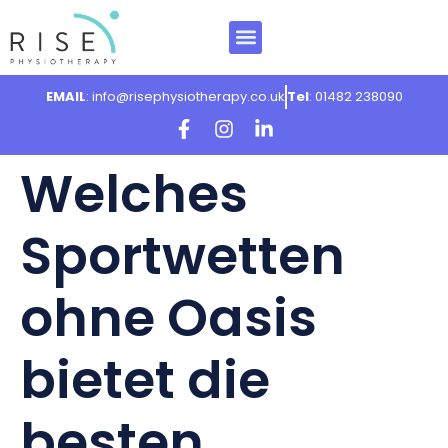
EMAIL
: info@risephysiotherapy.co.uk
Tel
: 01482 238090
Welches
Sportwetten
ohne Oasis
bietet die
besten