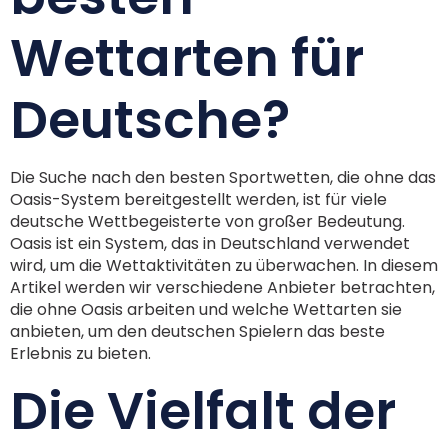
Wettarten für
Deutsche?
Die Suche nach den besten Sportwetten, die ohne das
Oasis-System bereitgestellt werden, ist für viele
deutsche Wettbegeisterte von großer Bedeutung.
Oasis ist ein System, das in Deutschland verwendet
wird, um die Wettaktivitäten zu überwachen. In diesem
Artikel werden wir verschiedene Anbieter betrachten,
die ohne Oasis arbeiten und welche Wettarten sie
anbieten, um den deutschen Spielern das beste
Erlebnis zu bieten.
Die Vielfalt der