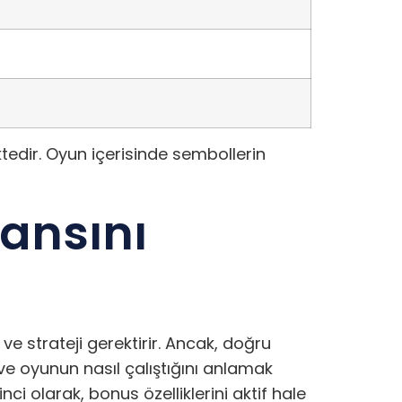
tedir. Oyun içerisinde sembollerin
ansını
e strateji gerektirir. Ancak, doğru
k ve oyunun nasıl çalıştığını anlamak
ci olarak, bonus özelliklerini aktif hale