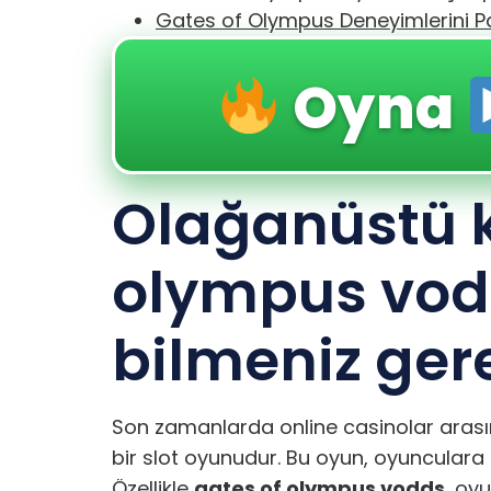
Gates of Olympus Deneyimlerini Pa
Oyna
Olağanüstü 
olympus vod
bilmeniz ger
Son zamanlarda online casinolar arasın
bir slot oyunudur. Bu oyun, oyunculara
Özellikle
gates of olympus vodds
, oy