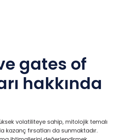
e gates of
arı hakkında
ek volatiliteye sahip, mitolojik temalı
a kazanç fırsatları da sunmaktadır.
nma ihtimallerini değerlendirmek