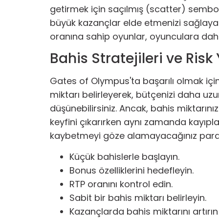
getirmek için saçılmış (scatter) sembo
büyük kazançlar elde etmenizi sağlayabi
oranına sahip oyunlar, oyunculara daha
Bahis Stratejileri ve Ris
Gates of Olympus'ta başarılı olmak için 
miktarı belirleyerek, bütçenizi daha uzun
düşünebilirsiniz. Ancak, bahis miktarını
keyfini çıkarırken aynı zamanda kayıpl
kaybetmeyi göze alamayacağınız paray
Küçük bahislerle başlayın.
Bonus özelliklerini hedefleyin.
RTP oranını kontrol edin.
Sabit bir bahis miktarı belirleyin.
Kazançlarda bahis miktarını artırın 