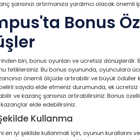
ç şansınızı artırmanıza yardımcı olacak önemli ipu
pus'ta Bonus Öze
üşler
inden biri, bonus oyunları ve ücretsiz dönüşlerdir. B
u tetiklersiniz. Bu bonus oyununda, oyunculara üc
ancınızı önemli ölçüde artırabilir ve büyük ödüller 
elirli sayıda elde etmeniz durumunda, ek ücretsiz 
 ve kazanç şansınızı artırabilirsiniz. Bonus özelli
azançlar elde edebilirsiniz.
i Şekilde Kullanma
 en iyi şekilde kullanmak için, oyunun kurallarını ve 