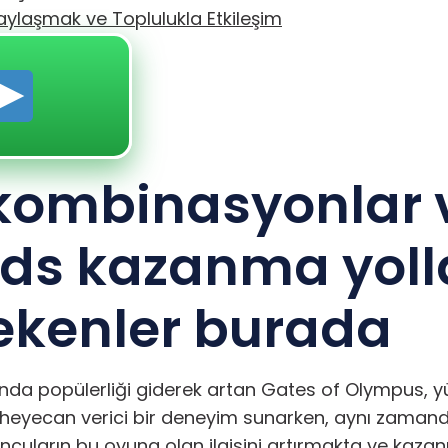
ylaşmak ve Toplulukla Etkileşim
kombinasyonlar v
ds kazanma yoll
ekenler burada
da popülerliği giderek artan Gates of Olympus, yüks
 heyecan verici bir deneyim sunarken, aynı zamand
uncuların bu oyuna olan ilgisini artırmakta ve kaza