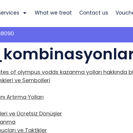
services
What we treat
Contact us
Vouch
238090
_kombinasyonla
es of olympus vodds kazanma yolları hakkında bi
kleri ve Sembolleri
ı Artırma Yolları
eri ve Ücretsiz Dönüşler
ullanma
çları ve Taktikler