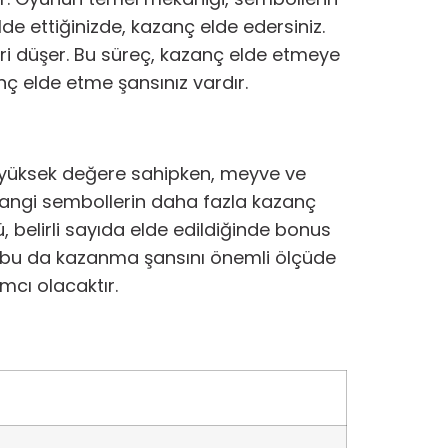
lde ettiğinizde, kazanç elde edersiniz.
eri düşer. Bu süreç, kazanç elde etmeye
nç elde etme şansınız vardır.
n yüksek değere sahipken, meyve ve
 hangi sembollerin daha fazla kazanç
, belirli sayıda elde edildiğinde bonus
, bu da kazanma şansını önemli ölçüde
ımcı olacaktır.